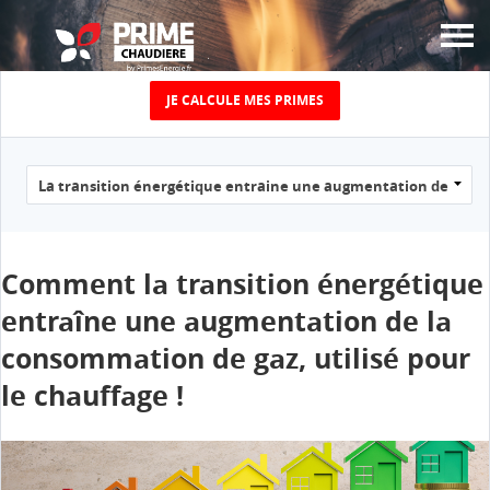
JE CALCULE MES PRIMES
JUSQU’À 5000€ DE
PRIME
ÉNERGIE CHAUFFAGE
POUR LE
Comment la transition énergétique
entraîne une augmentation de la
REMPLACEMENT DE
consommation de gaz, utilisé pour
VOTRE VIEILLE
le chauffage !
CHAUDIÈRE !
Calculez le montant de votre prime chaudière