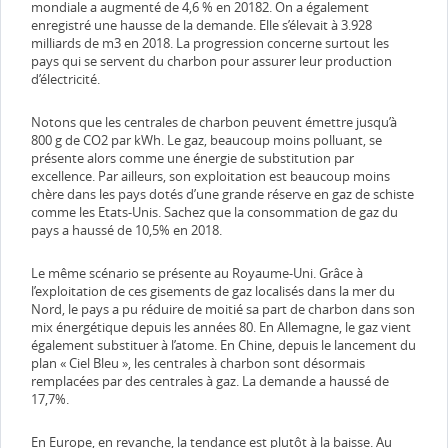
mondiale a augmenté de 4,6 % en 20182. On a également
enregistré une hausse de la demande. Elle s’élevait à 3.928
milliards de m3 en 2018. La progression concerne surtout les
pays qui se servent du charbon pour assurer leur production
d’électricité.
Notons que les centrales de charbon peuvent émettre jusqu’à
800 g de CO2 par kWh. Le gaz, beaucoup moins polluant, se
présente alors comme une énergie de substitution par
excellence. Par ailleurs, son exploitation est beaucoup moins
chère dans les pays dotés d’une grande réserve en gaz de schiste
comme les Etats-Unis. Sachez que la consommation de gaz du
pays a haussé de 10,5% en 2018.
Le même scénario se présente au Royaume-Uni. Grâce à
l’exploitation de ces gisements de gaz localisés dans la mer du
Nord, le pays a pu réduire de moitié sa part de charbon dans son
mix énergétique depuis les années 80. En Allemagne, le gaz vient
également substituer à l’atome. En Chine, depuis le lancement du
plan « Ciel Bleu », les centrales à charbon sont désormais
remplacées par des centrales à gaz. La demande a haussé de
17,7%.
En Europe, en revanche, la tendance est plutôt à la baisse. Au