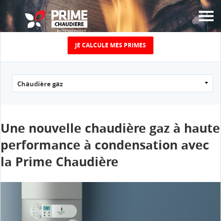
JE CALCULE MES PRIMES
JUSQU’À 5000€ DE
PRIME
ÉNERGIE CHAUFFAGE
POUR LE
Une nouvelle chaudière gaz à haute
performance à condensation avec
REMPLACEMENT DE
la Prime Chaudière
VOTRE VIEILLE
CHAUDIÈRE !
Calculez le montant de votre prime chaudière